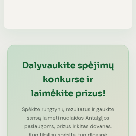
Dalyvaukite spėjimų
konkurse ir
laimėkite prizus!
Spėkite rungtynių rezultatus ir gaukite
šansą laimėti nuolaidas Antalgijos
paslaugoms, prizus ir kitas dovanas.
Kuo tiksliau spėsite, tuo didesnė