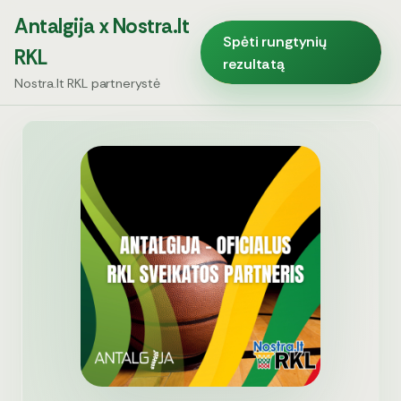
Antalgija x Nostra.lt
Spėti rungtynių
RKL
rezultatą
Nostra.lt RKL partnerystė