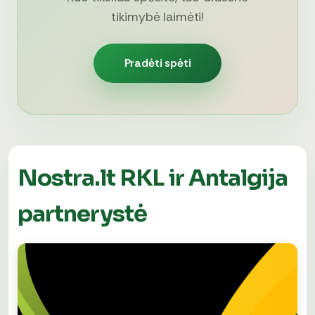
tikimybė laimėti!
Pradėti spėti
Nostra.lt RKL ir Antalgija
partnerystė